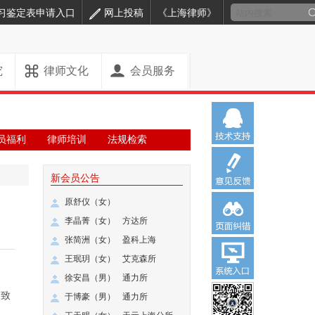
习鉴定表申请入口
网上投稿
《上海律师》
究
律师文化
会员服务
员福利
律师培训
法规检索
新会员公告
原舒仪（女）
李晶菁（女）
方达所
张简洲（女）
盈科上海
王珉玥（女）
艾克森所
徐安昌（男）
通力所
导致
于博豪（男）
通力所