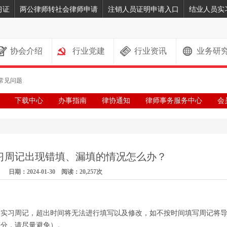
习证
两公律师转社会律师申请
注销人员证明申请入口
结业人员实
协会介绍
行业党建
行业资讯
业务研
常见问题
下载中心
办事指南
律协通知
律师事务服务中心
会
习周记出现错填、漏填的情况怎么办？
日期：2024-01-30 阅读：20,257次
周实习周记，超出时间将无法进行填写以及修改，如不按时间填写周记将
评分，请尽量避免）。