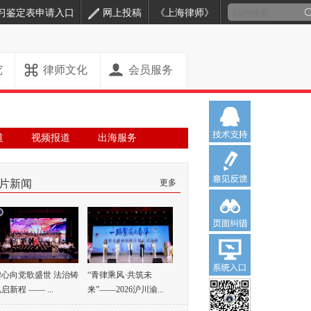
习鉴定表申请入口
网上投稿
《上海律师》
究
律师文化
会员服务
道
视频报道
出海服务
片新闻
更多
律心向党歌盛世 法治铸
“青律乘风·共筑未
启新程 —— ...
来”——2026沪川渝...