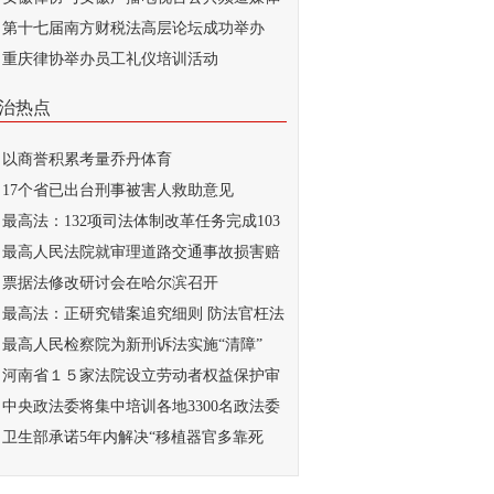
...
第十七届南方财税法高层论坛成功举办
重庆律协举办员工礼仪培训活动
治热点
以商誉积累考量乔丹体育
17个省已出台刑事被害人救助意见
最高法：132项司法体制改革任务完成103
最高人民法院就审理道路交通事故损害赔
...
票据法修改研讨会在哈尔滨召开
最高法：正研究错案追究细则 防法官枉法
..
最高人民检察院为新刑诉法实施“清障”
河南省１５家法院设立劳动者权益保护审
庭
中央政法委将集中培训各地3300名政法委
记
卫生部承诺5年内解决“移植器官多靠死
...