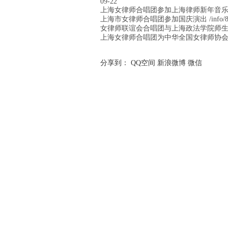
09-22
上海女律师合唱团参加上海律师新年音乐会演出 /info
上海市女律师合唱团参加国庆演出 /info/8bd6fd7
女律师联谊会合唱团与上海政法学院师生同台演出 /inf
上海女律师合唱团为中华全国女律师协会年会表演 /inf
分享到：
QQ空间
新浪微博
微信