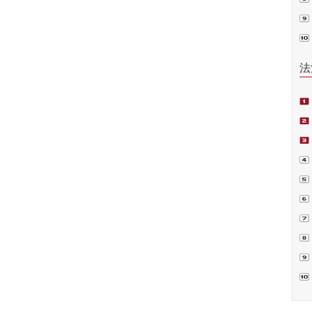
普法
法
项
偿案
裁.
判
书
囚”