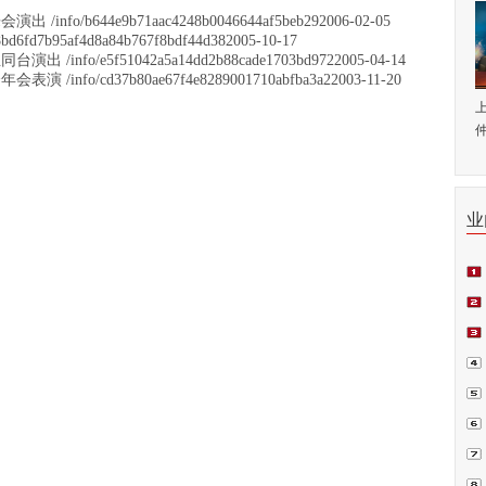
/b644e9b71aac4248b0046644af5beb29
2006-02-05
b95af4d8a84b767f8bdf44d38
2005-10-17
o/e5f51042a5a14dd2b88cade1703bd972
2005-04-14
o/cd37b80ae67f4e8289001710abfba3a2
2003-11-20
仲
业
师.
会日
例正
周.
青.
坛在