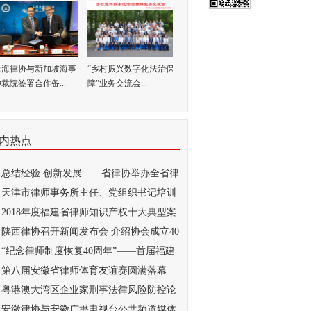
上海律协与新加坡海事
“乡村振兴数字化法治保
裁院签署合作备...
障”业务交流会...
内热点
总结经验 创新发展——省律协举办全省律
..
天津市律师事务所主任、党组织书记培训
...
2018年度福建省律师知识产权十大典型案
...
陕西律协召开新闻发布会 介绍协会成立40
..
“纪念律师制度恢复40周年”——首届福建
..
第八届安徽省律师体育友谊赛圆满落幕
粤港澳大湾区企业家刑事法律风险防控论
...
安徽律协与安徽广播电视台公共频道媒体