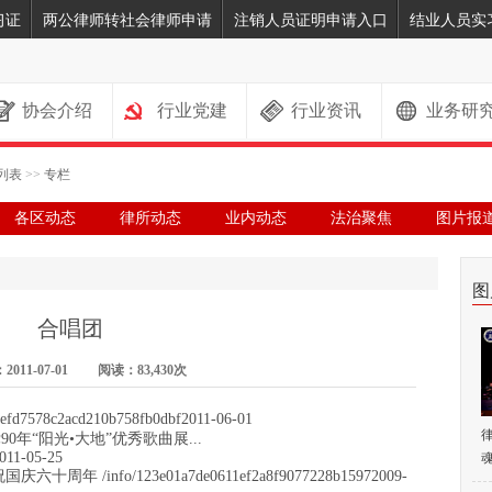
习证
两公律师转社会律师申请
注销人员证明申请入口
结业人员实
协会介绍
行业党建
行业资讯
业务研
列表
>>
专栏
各区动态
律所动态
业内动态
法治聚焦
图片报
图
合唱团
011-07-01 阅读：83,430次
578c2acd210b758fb0dbf
2011-06-01
年“阳光•大地”优秀歌曲展...
011-05-25
魂
info/123e01a7de0611ef2a8f9077228b1597
2009-