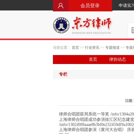
会员登录
申请实
当前位置：
首页
>>
行业资讯
>>
专题报道
>>
专题
首页
律协动态
专栏
日期：2
律师合唱团获局系统一等奖 /info/1304a20efd7
上海律师合唱团成功参演徐汇区纪念建党90
/info/130249f8aaae8b3bf0e232459df9a100
2
上海律师合唱团参演《黄河大合唱》 庆祝国庆六十周年 /