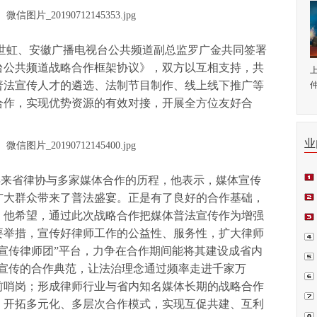
周世虹、安徽广播电视台公共频道副总监罗广金共同签署
台公共频道战略合作框架协议》，双方以互相支持，共
普法宣传人才的遴选、法制节目制作、线上线下推广等
仲
合作，实现优势资源的有效对接，开展全方位友好合
业
年来省律协与多家媒体合作的历程，他表示，媒体宣传
师.
广大群众带来了普法盛宴。正是有了良好的合作基础，
。他希望，通过此次战略合作把媒体普法宣传作为增强
会日
要举措，宣传好律师工作的公益性、服务性，扩大律师
例正
宣传律师团”平台，力争在合作期间能将其建设成省内
周.
法宣传的合作典范，让法治理念通过频率走进千家万
青.
前哨岗；形成律师行业与省内知名媒体长期的战略合作
，开拓多元化、多层次合作模式，实现互促共建、互利
坛在