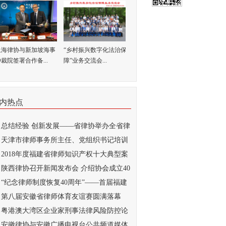
上海律协与新加坡海事
“乡村振兴数字化法治保
裁院签署合作备...
障”业务交流会...
内热点
总结经验 创新发展——省律协举办全省律
..
天津市律师事务所主任、党组织书记培训
...
2018年度福建省律师知识产权十大典型案
...
陕西律协召开新闻发布会 介绍协会成立40
..
“纪念律师制度恢复40周年”——首届福建
..
第八届安徽省律师体育友谊赛圆满落幕
粤港澳大湾区企业家刑事法律风险防控论
...
安徽律协与安徽广播电视台公共频道媒体