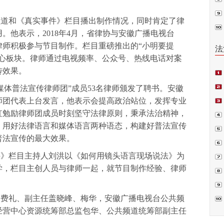
普法
频道和《真实事件》栏目播出制作情况，同时肯定了律
。他表示，2018年4月，省律协与安徽广播电视台
律师积极参与节目制作。栏目重磅推出的“小明要提
法
核心板块。律师通过电视频率、公众号、热线电话对案
传效果。
媒体普法宣传律师团”成员53名律师颁发了聘书。安徽
师团代表上台发言，他表示会提高政治站位，发挥专业
虹勉励律师团成员时刻坚守法律原则，秉承法治精神，
项
，用好法律语言和媒体语言两种语态，构建好普法宣传
偿案
普法宣传的最大效果。
件》栏目主持人刘洪以《如何用镜头语言现场说法》为
裁.
学，栏目主创人员与律师一起，就节目制作经验、律师
。
判
任费礼、副主任盖晓峰、梅华，安徽广播电视台公共频
书
经营中心资源统筹部总监包华、公共频道统筹部副主任
囚”