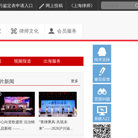
习鉴定表申请入口
网上投稿
《上海律师》
究
律师文化
会员服务
道
视频报道
出海服务
片新闻
更多
律心向党歌盛世 法治铸
“青律乘风·共筑未
启新程 —— ...
来”——2026沪川渝...