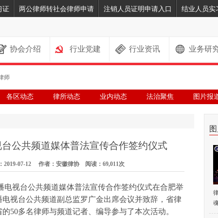
习证
两公律师转社会律师申请
注销人员证明申请入口
结业人员实
协会介绍
行业党建
行业资讯
业务研
律师
各区动态
律所动态
业内动态
法治聚焦
图片报
图
视台公共频道媒体普法宣传合作签约仪式
19-07-12 作者：安徽律协 阅读：69,011次
广播电视台公共频道媒体普法宣传合作签约仪式在合肥举
播电视台公共频道副总监罗广金出席会议并致辞，省律
魂
的50多名律师与频道记者、编导参与了本次活动。