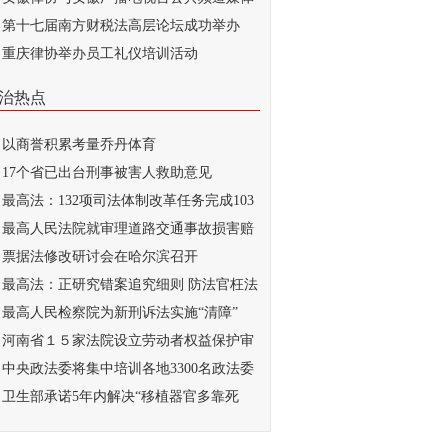
...
第十七届南方财税法高层论坛成功举办
重庆律协举办员工礼仪培训活动
治热点
以商誉积累考量乔丹体育
17个省已出台刑事被害人救助意见
最高法：132项司法体制改革任务完成103
最高人民法院就审理道路交通事故损害赔
...
票据法修改研讨会在哈尔滨召开
最高法：正研究错案追究细则 防法官枉法
..
最高人民检察院为新刑诉法实施“清障”
河南省１５家法院设立劳动者权益保护审
庭
中央政法委将集中培训各地3300名政法委
记
卫生部承诺5年内解决“移植器官多靠死
...